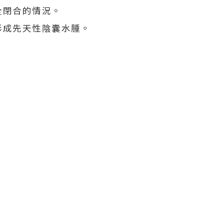
全閉合的情況。
形成先天性陰囊水腫。
。