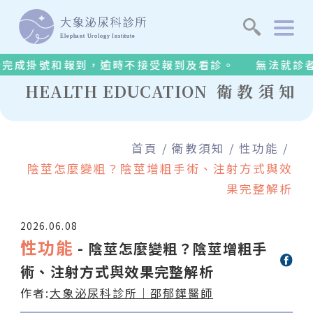
關於診所
掛號和報到，逾時不接受報到及看診。
無法就診者，務
醫療團隊
HEALTH EDUCATION
衛教須知
醫療設備
首頁
衛教須知
性功能
治療項目
陰莖怎麼變粗？陰莖增粗手術、注射方式與效
果完整解析
衛教須知
2026.06.08
性功能
影音專區
- 陰莖怎麼變粗？陰莖增粗手
術、注射方式與效果完整解析
最新消息
作者:
大象泌尿科診所｜邵郁鏵醫師