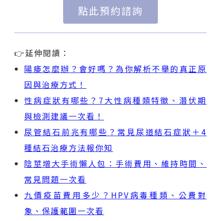
點此預約諮詢
👉延伸閱讀：
陽痿
怎麼辦？會好嗎？為你解析不舉的真正原
因與治療方式！
性病症狀有哪些？7大性病種類特徵、潛伏期
與檢測建議一次看！
尿管結石前兆有哪些？常見尿道結石症狀＋4
種結石治療方法報你知
陰莖增大手術懶人包：手術費用、維持時間、
常見問題一次看
九價疫苗費用多少？HPV病毒種類、公費對
象、保護範圍一次看