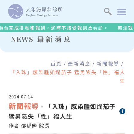
關於診所
台完成掛號和報到，逾時不接受報到及看診。
無法就診者
醫療團隊
NEWS
最新消息
醫療設備
首頁
最新消息
新聞報導
治療項目
「入珠」感染腫如爛茄子 猛男險失「性」福人
生
衛教須知
2024.07.14
新聞報導
影音專區
- 「入珠」感染腫如爛茄子
猛男險失「性」福人生
最新消息
作者:
邵郁鏵 院長