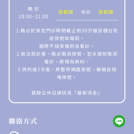
晚 診
邵郁鏵
休診
邵郁鏵
邵郁鏵
18:00~21:00
1.務必於表定門診時間截止前30分鐘至櫃台完
成掛號和報到，
逾時不接受報到及看診。
2.無法就診者，務必取消掛號，若未提前取消
看診，將視為爽約。
3.爽約達3次者，將暫停網路掛號，需親自現
場掛號。
其餘公休日請詳見『最新消息』
聯絡方式