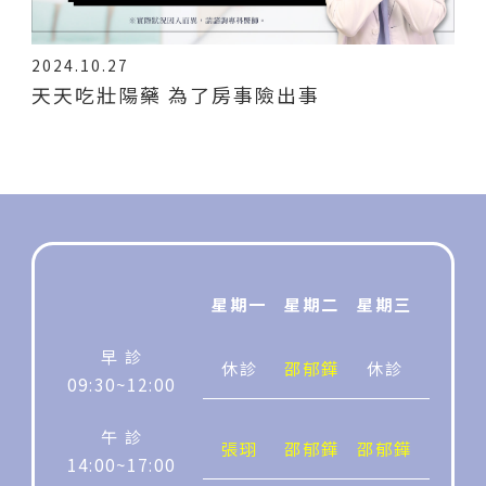
2024.10.27
天天吃壯陽藥 為了房事險出事
星期一
星期二
星期三
星期四
早 診
休診
邵郁鏵
休診
休診
09:30~12:00
午 診
張珝
邵郁鏵
邵郁鏵
邵郁鏵
14:00~17:00