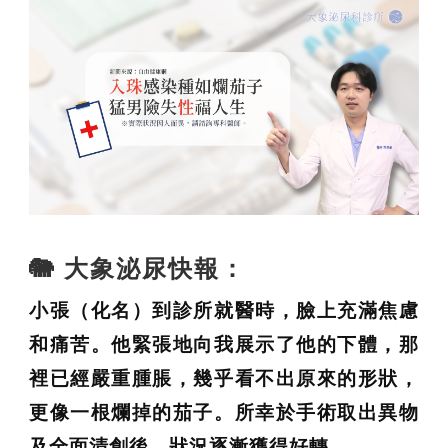
性功能專區
🐘 大象泌尿快報：
小張（化名）到診所就醫時，臉上充滿焦慮
和痛苦。他緊張地向我展示了他的下體，那
裡已經嚴重腫脹，幾乎看不出原來的形狀，
更像一根爛掉的茄子。所幸於手術取出異物
及全面清創後，狀況逐漸獲得好轉。