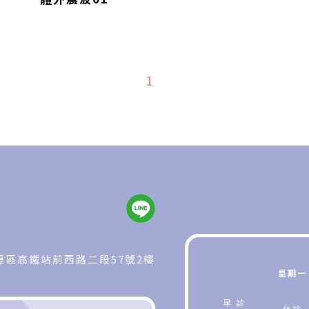
1
壢區高鐵站前西路二段57號2樓
星期一
早 診
休診