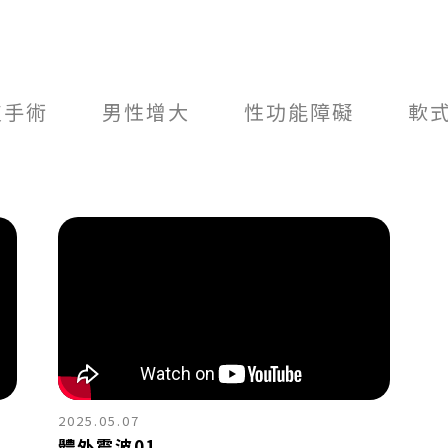
皮手術
男性增大
性功能障礙
軟
2025.05.07
體外震波01