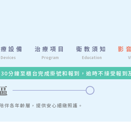
醫療設備
治療項目
衛教須知
影
Devices
Program
Education
V
0分鐘至櫃台完成掛號和報到，逾時不接受報到及
區
陪伴各年齡層，提供安心細緻照護。