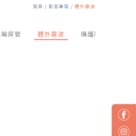
首頁
影音專區
體外震波
式輸尿管
體外震波
攝護腺肥大