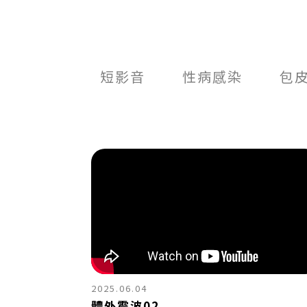
短影音
性病感染
包
2025.06.04
體外震波02