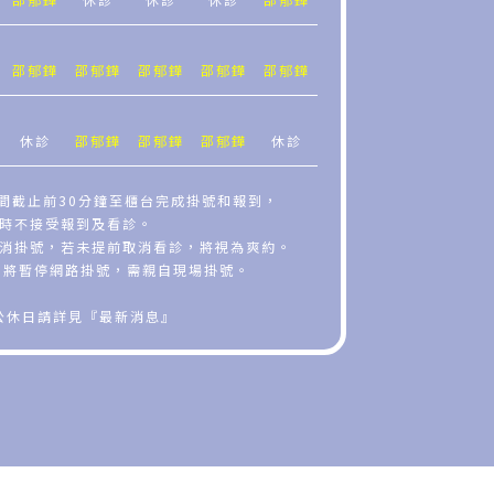
邵郁鏵
邵郁鏵
邵郁鏵
邵郁鏵
邵郁鏵
休診
邵郁鏵
邵郁鏵
邵郁鏵
休診
時間截止前30分鐘至櫃台完成掛號和報到，
時不接受報到及看診。
取消掛號，若未提前取消看診，將視為爽約。
者，將暫停網路掛號，需親自現場掛號。
公休日請詳見『最新消息』